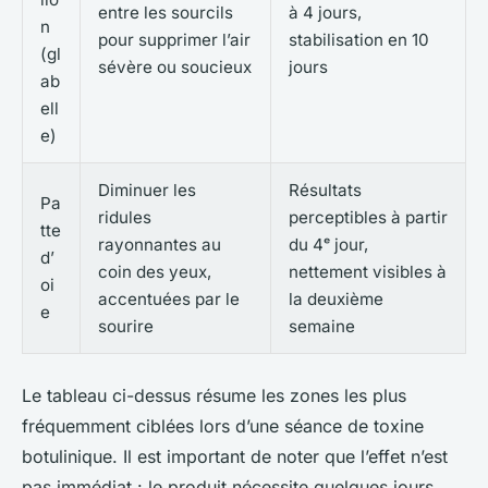
entre les sourcils
à 4 jours,
n
pour supprimer l’air
stabilisation en 10
(gl
sévère ou soucieux
jours
ab
ell
e)
Diminuer les
Résultats
Pa
ridules
perceptibles à partir
tte
rayonnantes au
du 4ᵉ jour,
d’
coin des yeux,
nettement visibles à
oi
accentuées par le
la deuxième
e
sourire
semaine
Le tableau ci-dessus résume les zones les plus
fréquemment ciblées lors d’une séance de toxine
botulinique. Il est important de noter que l’effet n’est
pas immédiat : le produit nécessite quelques jours