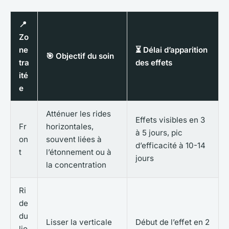
📍
Zo
ne
⏳ Délai d’apparition
🎯 Objectif du soin
tra
des effets
ité
e
Atténuer les rides
Effets visibles en 3
Fr
horizontales,
à 5 jours, pic
on
souvent liées à
d’efficacité à 10-14
t
l’étonnement ou à
jours
la concentration
Ri
de
du
Lisser la verticale
Début de l’effet en 2
lio